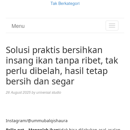
Tak Berkategori
Menu
TOGGL
NAVIGA
Solusi praktis bersihkan
insang ikan tanpa ribet, tak
perlu dibelah, hasil tetap
bersih dan segar
26 August 2025
by
universal studio
Instagram/@ummubalqishaura
Brilio.net – Mengolah ikan
tidak bisa dilakukan asal-asalan,