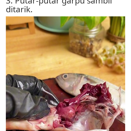
3. Putar-putar garpu sambil
ditarik.