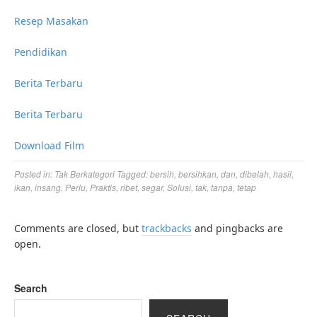
Resep Masakan
Pendidikan
Berita Terbaru
Berita Terbaru
Download Film
Posted in:
Tak Berkategori
Tagged:
bersih
,
bersihkan
,
dan
,
dibelah
,
hasil
,
ikan
,
insang
,
Perlu
,
Praktis
,
ribet
,
segar
,
Solusi
,
tak
,
tanpa
,
tetap
Comments are closed, but
trackbacks
and pingbacks are
open.
Search