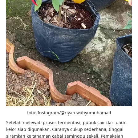
foto: Instagram/@riyan.wahyumuhamad
Setelah melewati proses fermentasi, pupuk cair dari daun
kelor siap digunakan. Caranya cukup sederhana, tinggal
siramkan ke tanaman cabai seminggu sekali. Pemakaian