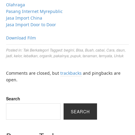
Olahraga
Pasang Internet Myrepublic
Jasa Import China
Jasa Import Door to Door
Download Film
Posted in:
Tak Berkategori
Tagged:
begini
,
Bisa
,
Buah
,
cabai
,
Cara
,
daun
,
jadi
,
kelor
,
lebatkan
,
organik
,
pakainya
,
pupuk
,
tanaman
,
ternyata
,
Untuk
Comments are closed, but
trackbacks
and pingbacks are
open.
Search
SEARCH