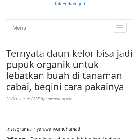
Tak Berkategori
Menu
TOGGL
NAVIGA
Ternyata daun kelor bisa jadi
pupuk organik untuk
lebatkan buah di tanaman
cabai, begini cara pakainya
20 September 2025
by
universal studio
Instagram/@riyan.wahyumuhamad
Brilio.net –
Daun kelor selama ini lebih dikenal sebagai