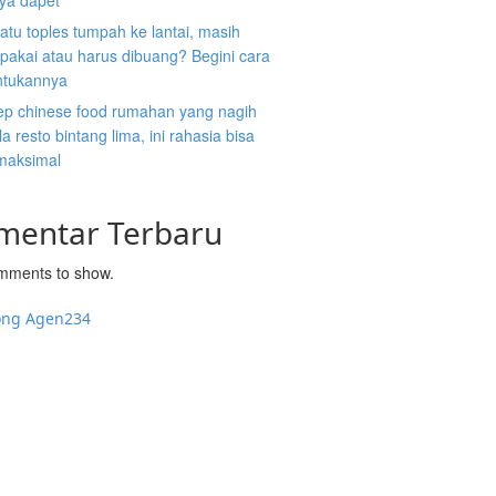
nya dapet
atu toples tumpah ke lantai, masih
ipakai atau harus dibuang? Begini cara
tukannya
ep chinese food rumahan yang nagih
la resto bintang lima, ini rahasia bisa
 maksimal
mentar Terbaru
mments to show.
ong Agen234