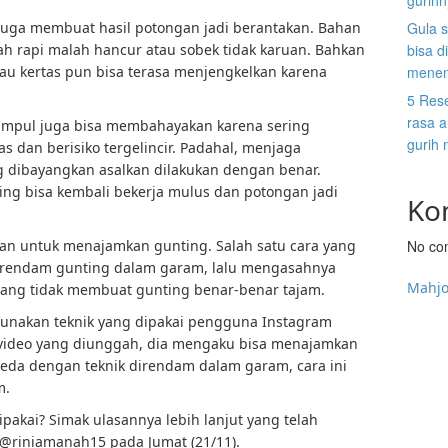
gurih
juga membuat hasil potongan jadi berantakan. Bahan
Gula s
h rapi malah hancur atau sobek tidak karuan. Bahkan
bisa d
au kertas pun bisa terasa menjengkelkan karena
menen
5 Res
rasa a
umpul juga bisa membahayakan karena sering
gurih
s dan berisiko tergelincir. Padahal, menjaga
ng dibayangkan asalkan dilakukan dengan benar.
ng bisa kembali bekerja mulus dan potongan jadi
Ko
kan untuk menajamkan gunting. Salah satu cara yang
No co
rendam gunting dalam garam, lalu mengasahnya
Mahj
adang tidak membuat gunting benar-benar tajam.
unakan teknik yang dipakai pengguna Instagram
 video yang diunggah, dia mengaku bisa menajamkan
beda dengan teknik direndam dalam garam, cara ini
m.
ipakai? Simak ulasannya lebih lanjut yang telah
@riniamanah15 pada Jumat (21/11).