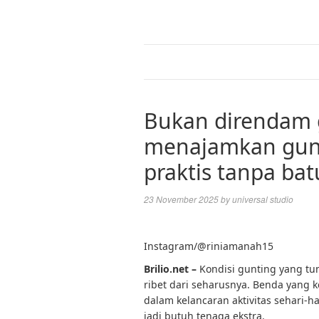
Bukan direndam g
menajamkan gunti
praktis tanpa ba
23 November 2025
by
universal studio
Instagram/@riniamanah15
Brilio.net –
Kondisi gunting yang tum
ribet dari seharusnya. Benda yang 
dalam kelancaran aktivitas sehari-ha
jadi butuh tenaga ekstra.