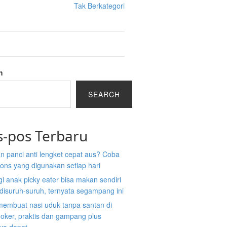
Tak Berkategori
h
SEARCH
s-pos Terbaru
n panci anti lengket cepat aus? Coba
ons yang digunakan setiap hari
gi anak picky eater bisa makan sendiri
disuruh-suruh, ternyata segampang ini
membuat nasi uduk tanpa santan di
ooker, praktis dan gampang plus