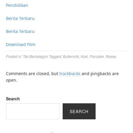
Pendidikan
Berita Terbaru
Berita Terbaru
Download Film
Posted in:
Tak Berkategori
Tagged:
Buttermilk
,
Koki
,
Pancake
,
Resep
Comments are closed, but
trackbacks
and pingbacks are
open.
Search
SEARCH