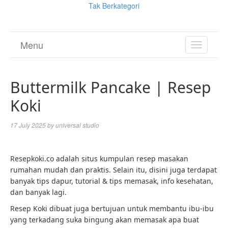
Tak Berkategori
Menu
TOGGL
NAVIGA
Buttermilk Pancake | Resep
Koki
17 July 2025
by
universal studio
Resepkoki.co adalah situs kumpulan resep masakan
rumahan mudah dan praktis. Selain itu, disini juga terdapat
banyak tips dapur, tutorial & tips memasak, info kesehatan,
dan banyak lagi.
Resep Koki dibuat juga bertujuan untuk membantu ibu-ibu
yang terkadang suka bingung akan memasak apa buat