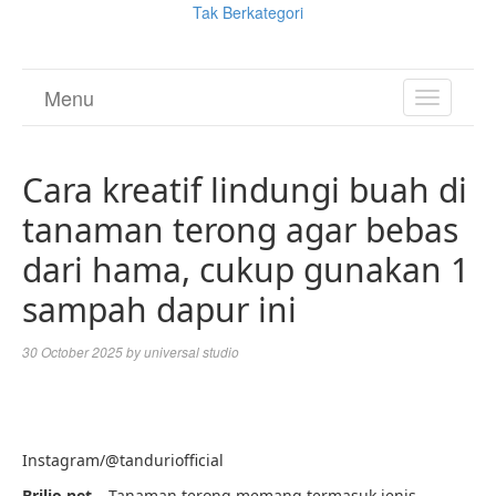
Tak Berkategori
Menu
TOGGL
NAVIGA
Cara kreatif lindungi buah di
tanaman terong agar bebas
dari hama, cukup gunakan 1
sampah dapur ini
30 October 2025
by
universal studio
Instagram/@tanduriofficial
Brilio.net –
Tanaman terong memang termasuk jenis