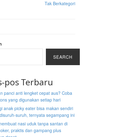
Tak Berkategori
h
SEARCH
s-pos Terbaru
n panci anti lengket cepat aus? Coba
ons yang digunakan setiap hari
gi anak picky eater bisa makan sendiri
disuruh-suruh, ternyata segampang ini
membuat nasi uduk tanpa santan di
ooker, praktis dan gampang plus