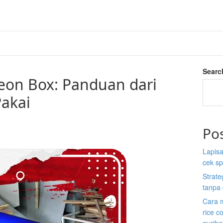
Searc
on Box: Panduan dari
Pakai
Po
Lapisa
cek sp
Strate
tanpa 
Cara 
rice c