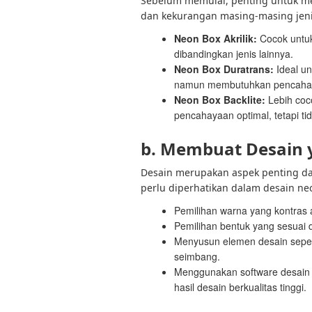
Sebelum memulai, penting untuk me
dan kekurangan masing-masing jeni
Neon Box Akrilik:
Cocok untuk 
dibandingkan jenis lainnya.
Neon Box Duratrans:
Ideal un
namun membutuhkan pencahaya
Neon Box Backlite:
Lebih coc
pencahayaan optimal, tetapi ti
b. Membuat Desain 
Desain merupakan aspek penting 
perlu diperhatikan dalam desain ne
Pemilihan warna yang kontras a
Pemilihan bentuk yang sesuai 
Menyusun elemen desain seper
seimbang.
Menggunakan software desain g
hasil desain berkualitas tinggi.