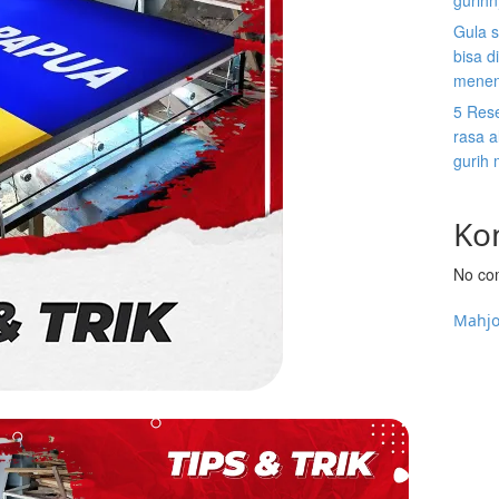
gurih
Gula s
bisa d
menen
5 Res
rasa a
gurih
Ko
No co
Mahj