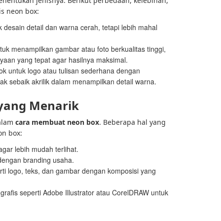
nentukan jenisnya. Berikut perbedaan, kelebihan,
s neon box:
desain detail dan warna cerah, tetapi lebih mahal
tuk menampilkan gambar atau foto berkualitas tinggi,
an yang tepat agar hasilnya maksimal.
ok untuk logo atau tulisan sederhana dengan
dak sebaik akrilik dalam menampilkan detail warna.
yang Menarik
dalam
cara membuat neon box
. Beberapa hal yang
on box:
gar lebih mudah terlihat.
dengan branding usaha.
ti logo, teks, dan gambar dengan komposisi yang
rafis seperti Adobe Illustrator atau CorelDRAW untuk