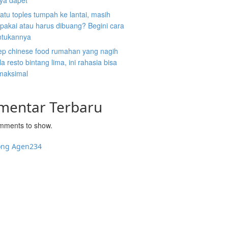
nya dapet
atu toples tumpah ke lantai, masih
ipakai atau harus dibuang? Begini cara
tukannya
ep chinese food rumahan yang nagih
la resto bintang lima, ini rahasia bisa
 maksimal
mentar Terbaru
mments to show.
ong Agen234