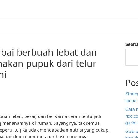
Searc
bai berbuah lebat dan
akan pupuk dari telur
ni
Po
Strate
tanpa 
Cara 
rice c
uah lebat, besar, dan berwarna cerah tentu jadi
gurih
ng menanamnya di rumah. Sayangnya, tak semua
erti itu jika tidak mendapatkan nutrisi yang cukup.
Gula s
t jadi kunci penting agar hasil panennya