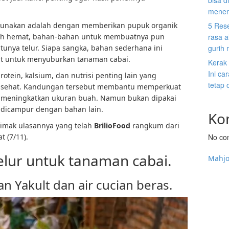
bisa d
menen
digunakan adalah dengan memberikan pupuk organik
5 Res
lebih hemat, bahan-bahan untuk membuatnya pun
rasa a
tunya telur. Siapa sangka, bahan sederhana ini
gurih
t untuk menyuburkan tanaman cabai.
Kerak
Ini c
otein, kalsium, dan nutrisi penting lain yang
tetap 
 sehat. Kandungan tersebut membantu memperkuat
meningkatkan ukuran buah. Namun bukan dipakai
u dicampur dengan bahan lain.
Ko
simak ulasannya yang telah
BrilioFood
rangkum dari
 (7/11).
No co
elur untuk tanaman cabai.
Mahj
n Yakult dan air cucian beras.