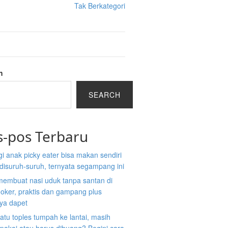
Tak Berkategori
h
SEARCH
s-pos Terbaru
gi anak picky eater bisa makan sendiri
disuruh-suruh, ternyata segampang ini
membuat nasi uduk tanpa santan di
ooker, praktis dan gampang plus
nya dapet
atu toples tumpah ke lantai, masih