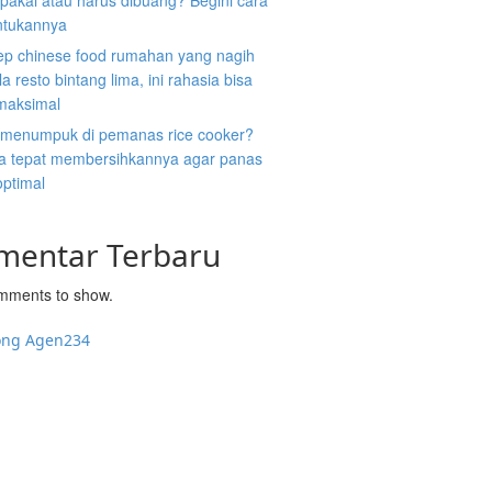
ipakai atau harus dibuang? Begini cara
tukannya
ep chinese food rumahan yang nagih
la resto bintang lima, ini rahasia bisa
 maksimal
 menumpuk di pemanas rice cooker?
ara tepat membersihkannya agar panas
optimal
mentar Terbaru
mments to show.
ong Agen234