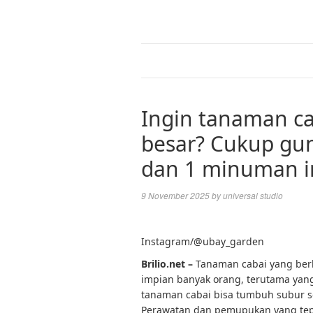
Ingin tanaman ca
besar? Cukup gun
dan 1 minuman i
9 November 2025
by
universal studio
Instagram/@ubay_garden
Brilio.net –
Tanaman cabai yang berb
impian banyak orang, terutama ya
tanaman cabai bisa tumbuh subur sep
Perawatan dan pemupukan yang tepa