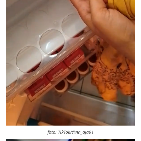
foto: TikTok/@nh_aja91