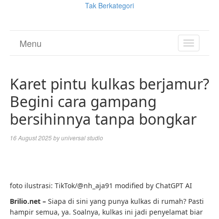
Tak Berkategori
Menu
TOGGL
NAVIGA
Karet pintu kulkas berjamur?
Begini cara gampang
bersihinnya tanpa bongkar
16 August 2025
by
universal studio
foto ilustrasi: TikTok/@nh_aja91 modified by ChatGPT AI
Brilio.net –
Siapa di sini yang punya kulkas di rumah? Pasti
hampir semua, ya. Soalnya, kulkas ini jadi penyelamat biar