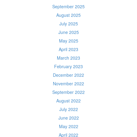
September 2025
August 2025
July 2025
June 2025
May 2025
April 2023
March 2023
February 2023
December 2022
November 2022
September 2022
August 2022
July 2022
June 2022
May 2022
April 2022