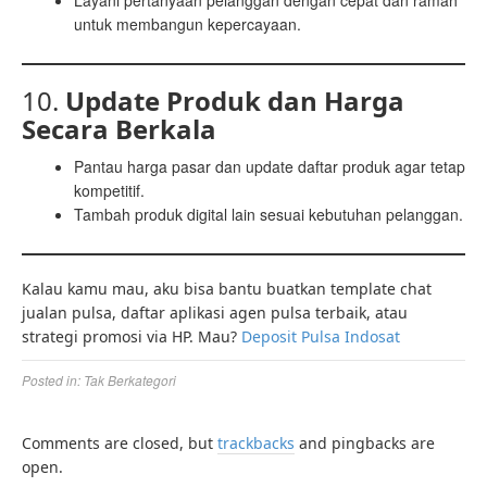
Layani pertanyaan pelanggan dengan cepat dan ramah
untuk membangun kepercayaan.
10.
Update Produk dan Harga
Secara Berkala
Pantau harga pasar dan update daftar produk agar tetap
kompetitif.
Tambah produk digital lain sesuai kebutuhan pelanggan.
Kalau kamu mau, aku bisa bantu buatkan template chat
jualan pulsa, daftar aplikasi agen pulsa terbaik, atau
strategi promosi via HP. Mau?
Deposit Pulsa Indosat
Posted in:
Tak Berkategori
Comments are closed, but
trackbacks
and pingbacks are
open.