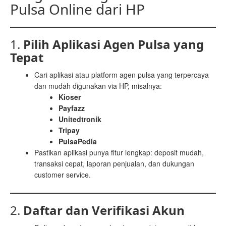
Pulsa Online dari HP
1.
Pilih Aplikasi Agen Pulsa yang
Tepat
Cari aplikasi atau platform agen pulsa yang terpercaya
dan mudah digunakan via HP, misalnya:
Kioser
Payfazz
Unitedtronik
Tripay
PulsaPedia
Pastikan aplikasi punya fitur lengkap: deposit mudah,
transaksi cepat, laporan penjualan, dan dukungan
customer service.
2.
Daftar dan Verifikasi Akun