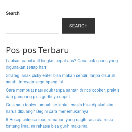
Search
SEARCH
Pos-pos Terbaru
Lapisan panci anti lengket cepat aus? Coba cek spons yang
digunakan setiap hari
Strategi anak picky eater bisa makan sendiri tanpa disuruh-
suruh, ternyata segampang ini
Cara membuat nasi uduk tanpa santan di rice cooker, praktis
dan gampang plus gurihnya dapet
Gula satu toples tumpah ke lantai, masih bisa dipakai atau
harus dibuang? Begini cara menentukannya
5 Resep chinese food rumahan yang nagih rasa ala resto
bintang lima, ini rahasia bisa gurih maksimal