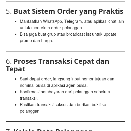
5.
Buat Sistem Order yang Praktis
Manfaatkan WhatsApp, Telegram, atau aplikasi chat lain
untuk menerima order pelanggan.
Bisa juga buat grup atau broadcast list untuk update
promo dan harga.
6.
Proses Transaksi Cepat dan
Tepat
Saat dapat order, langsung input nomor tujuan dan
nominal pulsa di aplikasi agen pulsa.
Konfirmasi pembayaran dari pelanggan sebelum
transaksi.
Pastikan transaksi sukses dan berikan bukti ke
pelanggan.