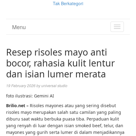
Tak Berkategori
Menu
TOGGL
NAVIGA
Resep risoles mayo anti
bocor, rahasia kulit lentur
dan isian lumer merata
19 February 2026
by
universal studio
foto ilustrasi: Gemini AI
Brilio.net –
Risoles mayones atau yang sering disebut
risoles mayo merupakan salah satu camilan yang paling
diburu saat waktu berbuka puasa tiba. Perpaduan kulit
yang renyah di luar dengan isian smoked beef, telur, dan
mayones yang gurih serta lumer di dalam menjadikannya