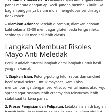
panas merata dengan api kecil. Jangan membalik kulit jika
bagian pinggirnya belum mulai mengelupas sendiri agar
tidak robek.
– Diamkan Adonan:
Setelah dicampur, diamkan adonan
kulit selama 15–30 menit agar gluten pada terigu rileks,
sehingga kulit menjadi lebih elastis.
Langkah Membuat Risoles
Mayo Anti Meledak
Berikut adalah tutorial langkah demi langkah untuk hasil
yang maksimal:
1. Siapkan Isian:
Potong-potong telur rebus dan smoked
beef sesuai selera. Untuk mayones, kamu bisa
mencampurnya dengan sedikit susu kental manis atau keju
spread agar rasanya lebih creamy dan teksturnya lebih
stabil saat terkena panas.
2. Proses Pengisian dan Pelipatan:
Letakkan isian di bagian
bawah kulit. Lipat bagian bawah ke atas, lalu lipat sisi kiri