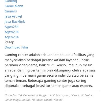
Gaming
Game News
Gamers
Jasa Artikel
Jasa Backlink
Agen234
Agen234
Agen234
Resep
Download Film
Gaming center adalah sebuah tempat atau fasilitas yang
menyediakan berbagai perangkat dan layanan untuk
bermain video game, baik di PC, konsol, maupun mesin
arcade. Gaming center ini bisa dikunjungi oleh siapa saja
yang ingin bermain game secara individu atau bersama
teman-teman. Beberapa gaming center juga sering
digunakan sebagai lokasi turnamen game atau esports.
Posted in:
Tak Berkategori
Tagged:
Anti
,
bocor
,
dan
,
isian
,
kulit
,
lentur
,
lumer
,
mayo
,
merata
,
Rahasia
,
Resep
,
risoles