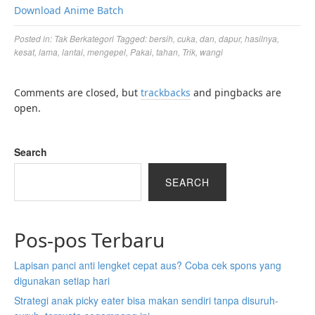
Download Anime Batch
Posted in:
Tak Berkategori
Tagged:
bersih
,
cuka
,
dan
,
dapur
,
hasilnya
,
kesat
,
lama
,
lantai
,
mengepel
,
Pakai
,
tahan
,
Trik
,
wangi
Comments are closed, but
trackbacks
and pingbacks are
open.
Search
SEARCH
Pos-pos Terbaru
Lapisan panci anti lengket cepat aus? Coba cek spons yang
digunakan setiap hari
Strategi anak picky eater bisa makan sendiri tanpa disuruh-