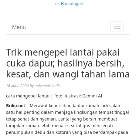
Tak Berkategori
Menu
TOGGL
NAVIGA
Trik mengepel lantai pakai
cuka dapur, hasilnya bersih,
kesat, dan wangi tahan lama
16 June 2026
by
universal studio
cara mengepel lantai | foto ilustrasi: Gemini AI
Brilio.net –
Merawat kebersihan lantai rumah jadi salah
satu hal penting dalam menjaga lingkungan tempat tinggal
tetap sehat dan nyaman. Lantai yang bersih membuat
tampilan rumah lebih menarik, sekaligus mencegah
penumpukan debu dan kotoran yang bisa berdampak pada