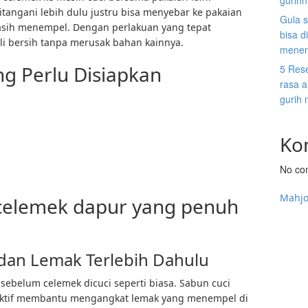
gurih
tangani lebih dulu justru bisa menyebar ke pakaian
Gula s
asih menempel. Dengan perlakuan yang tepat
bisa d
li bersih tanpa merusak bahan kainnya.
menen
ng Perlu Disiapkan
5 Res
rasa a
gurih
Ko
No co
Mahj
celemek dapur yang penuh
 dan Lemak Terlebih Dahulu
sebelum celemek dicuci seperti biasa. Sabun cuci
fektif membantu mengangkat lemak yang menempel di