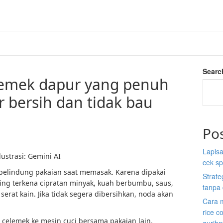
Searc
lemek dapur yang penuh
 bersih dan tidak bau
Po
Lapisa
ustrasi: Gemini AI
cek sp
pelindung pakaian saat memasak. Karena dipakai
Strate
ring terkena cipratan minyak, kuah berbumbu, saus,
tanpa 
rat kain. Jika tidak segera dibersihkan, noda akan
Cara 
rice c
elemek ke mesin cuci bersama pakaian lain.