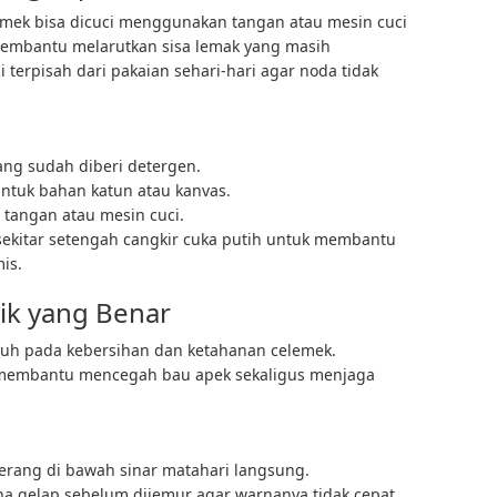
emek bisa dicuci menggunakan tangan atau mesin cuci
 membantu melarutkan sisa lemak yang masih
terpisah dari pakaian sehari-hari agar noda tidak
ang sudah diberi detergen.
untuk bahan katun atau kanvas.
tangan atau mesin cuci.
 sekitar setengah cangkir cuka putih untuk membantu
is.
ik yang Benar
uh pada kebersihan dan ketahanan celemek.
membantu mencegah bau apek sekaligus menjaga
terang di bawah sinar matahari langsung.
rna gelap sebelum dijemur agar warnanya tidak cepat