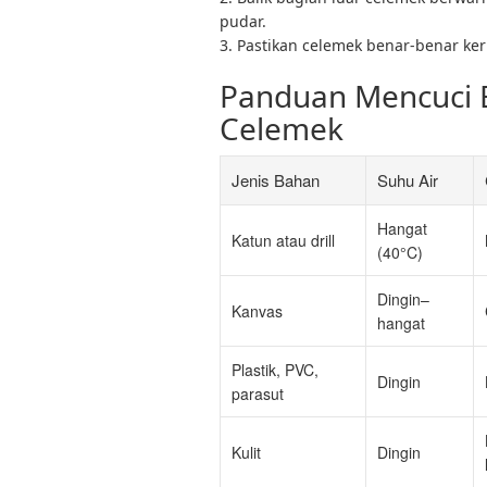
pudar.
3. Pastikan celemek benar-benar ke
Panduan Mencuci 
Celemek
Jenis Bahan
Suhu Air
Hangat
Katun atau drill
(40°C)
Dingin–
Kanvas
hangat
Plastik, PVC,
Dingin
parasut
Kulit
Dingin