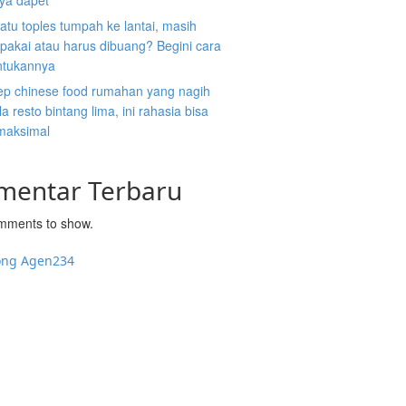
nya dapet
atu toples tumpah ke lantai, masih
ipakai atau harus dibuang? Begini cara
tukannya
ep chinese food rumahan yang nagih
la resto bintang lima, ini rahasia bisa
 maksimal
mentar Terbaru
mments to show.
ong Agen234