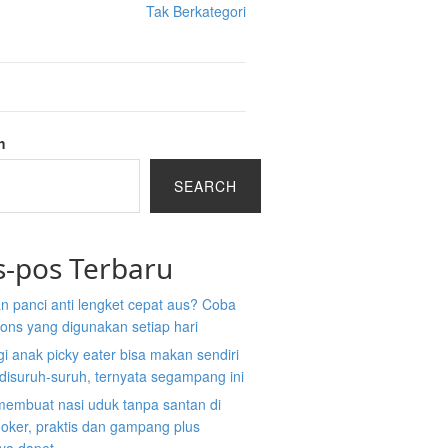
Tak Berkategori
h
SEARCH
s-pos Terbaru
n panci anti lengket cepat aus? Coba
ons yang digunakan setiap hari
gi anak picky eater bisa makan sendiri
disuruh-suruh, ternyata segampang ini
membuat nasi uduk tanpa santan di
ooker, praktis dan gampang plus