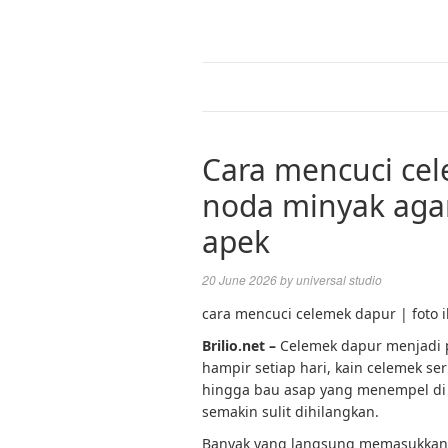
Cara mencuci ce
noda minyak agar
apek
20 June 2026
by
universal studio
cara mencuci celemek dapur | foto il
Brilio.net –
Celemek dapur menjadi 
hampir setiap hari, kain celemek se
hingga bau asap yang menempel di se
semakin sulit dihilangkan.
Banyak yang langsung memasukkan c