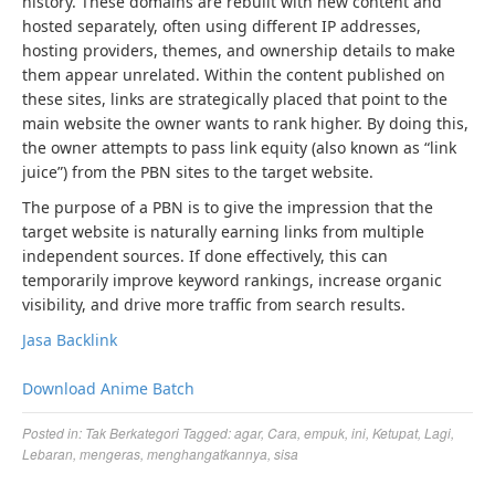
history. These domains are rebuilt with new content and
hosted separately, often using different IP addresses,
hosting providers, themes, and ownership details to make
them appear unrelated. Within the content published on
these sites, links are strategically placed that point to the
main website the owner wants to rank higher. By doing this,
the owner attempts to pass link equity (also known as “link
juice”) from the PBN sites to the target website.
The purpose of a PBN is to give the impression that the
target website is naturally earning links from multiple
independent sources. If done effectively, this can
temporarily improve keyword rankings, increase organic
visibility, and drive more traffic from search results.
Jasa Backlink
Download Anime Batch
Posted in:
Tak Berkategori
Tagged:
agar
,
Cara
,
empuk
,
ini
,
Ketupat
,
Lagi
,
Lebaran
,
mengeras
,
menghangatkannya
,
sisa