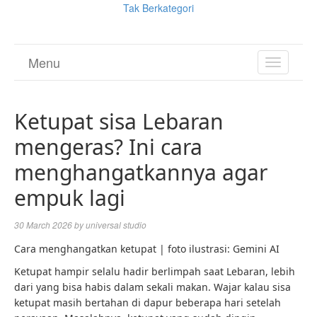
Tak Berkategori
Menu
TOGGL
NAVIGA
Ketupat sisa Lebaran
mengeras? Ini cara
menghangatkannya agar
empuk lagi
30 March 2026
by
universal studio
Cara menghangatkan ketupat | foto ilustrasi: Gemini AI
Ketupat hampir selalu hadir berlimpah saat Lebaran, lebih
dari yang bisa habis dalam sekali makan. Wajar kalau sisa
ketupat masih bertahan di dapur beberapa hari setelah