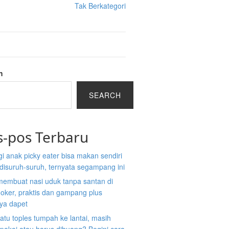
Tak Berkategori
h
SEARCH
s-pos Terbaru
gi anak picky eater bisa makan sendiri
disuruh-suruh, ternyata segampang ini
membuat nasi uduk tanpa santan di
ooker, praktis dan gampang plus
nya dapet
atu toples tumpah ke lantai, masih