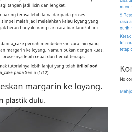
bisa d
i tangan jadi licin dan lengket.
menen
an baking terasa lebih lama daripada proses
5 Res
 simpel malah jadi melelahkan kalau loyang yang
rasa a
ak heran banyak orang cari cara biar langkah ini
gurih
Kerak
Ini c
anita_cake pernah membeberkan cara lain yang
tetap 
skan margarin ke loyang. Namun bukan dengan kuas,
r prosesnya lebih cepat dan hemat tenaga.
Ko
mak tutorialnya lebih lanjut yang telah
BrilioFood
_cake pada Senin (1/12).
No co
eskan margarin ke loyang.
Mahj
 plastik dulu.