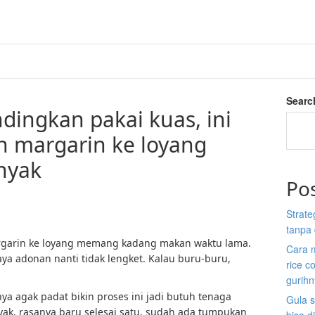
Searc
dingkan pakai kuas, ini
n margarin ke loyang
nyak
Po
Strate
tanpa 
garin ke loyang memang kadang makan waktu lama.
Cara 
ya adonan nanti tidak lengket. Kalau buru-buru,
rice c
gurih
a agak padat bikin proses ini jadi butuh tenaga
Gula s
yak, rasanya baru selesai satu, sudah ada tumpukan