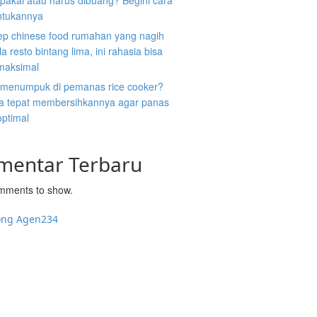
ipakai atau harus dibuang? Begini cara
tukannya
ep chinese food rumahan yang nagih
la resto bintang lima, ini rahasia bisa
 maksimal
 menumpuk di pemanas rice cooker?
ara tepat membersihkannya agar panas
optimal
mentar Terbaru
mments to show.
ong Agen234