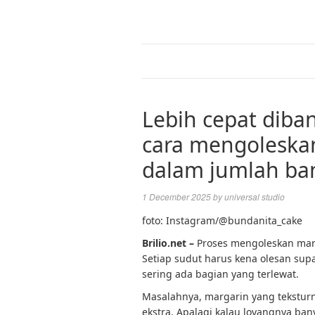
Lebih cepat diban
cara mengoleska
dalam jumlah ba
1 December 2025
by
universal studio
foto: Instagram/@bundanita_cake
Brilio.net –
Proses mengoleskan mar
Setiap sudut harus kena olesan supa
sering ada bagian yang terlewat.
Masalahnya, margarin yang teksturny
ekstra. Apalagi kalau loyangnya ban