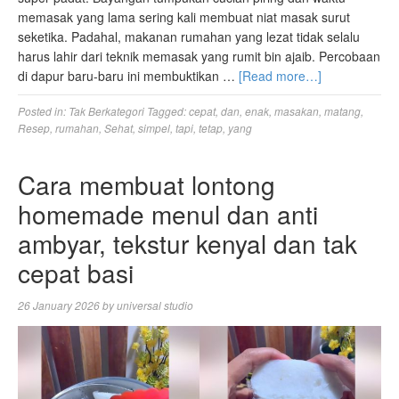
memasak yang lama sering kali membuat niat masak surut
seketika. Padahal, makanan rumahan yang lezat tidak selalu
harus lahir dari teknik memasak yang rumit bin ajaib. Percobaan
di dapur baru-baru ini membuktikan …
[Read more…]
Posted in:
Tak Berkategori
Tagged:
cepat
,
dan
,
enak
,
masakan
,
matang
,
Resep
,
rumahan
,
Sehat
,
simpel
,
tapi
,
tetap
,
yang
Cara membuat lontong
homemade menul dan anti
ambyar, tekstur kenyal dan tak
cepat basi
26 January 2026
by
universal studio