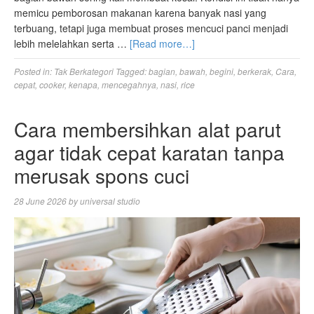
memicu pemborosan makanan karena banyak nasi yang
terbuang, tetapi juga membuat proses mencuci panci menjadi
lebih melelahkan serta …
[Read more…]
Posted in:
Tak Berkategori
Tagged:
bagian
,
bawah
,
begini
,
berkerak
,
Cara
,
cepat
,
cooker
,
kenapa
,
mencegahnya
,
nasi
,
rice
Cara membersihkan alat parut
agar tidak cepat karatan tanpa
merusak spons cuci
28 June 2026
by
universal studio