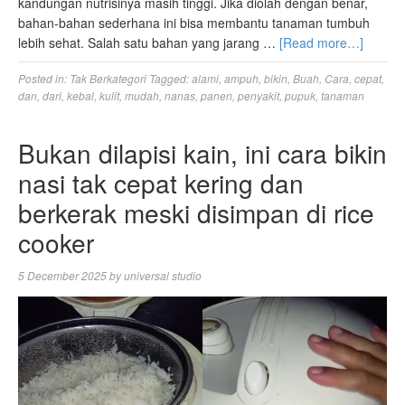
kandungan nutrisinya masih tinggi. Jika diolah dengan benar,
bahan-bahan sederhana ini bisa membantu tanaman tumbuh
lebih sehat. Salah satu bahan yang jarang …
[Read more…]
Posted in:
Tak Berkategori
Tagged:
alami
,
ampuh
,
bikin
,
Buah
,
Cara
,
cepat
,
dan
,
dari
,
kebal
,
kulit
,
mudah
,
nanas
,
panen
,
penyakit
,
pupuk
,
tanaman
Bukan dilapisi kain, ini cara bikin
nasi tak cepat kering dan
berkerak meski disimpan di rice
cooker
5 December 2025
by
universal studio