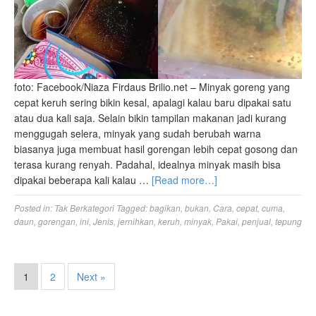
foto: Facebook/Niaza Firdaus Brilio.net – Minyak goreng yang
cepat keruh sering bikin kesal, apalagi kalau baru dipakai satu
atau dua kali saja. Selain bikin tampilan makanan jadi kurang
menggugah selera, minyak yang sudah berubah warna
biasanya juga membuat hasil gorengan lebih cepat gosong dan
terasa kurang renyah. Padahal, idealnya minyak masih bisa
dipakai beberapa kali kalau …
[Read more…]
Posted in:
Tak Berkategori
Tagged:
bagikan
,
bukan
,
Cara
,
cepat
,
cuma
,
daun
,
gorengan
,
ini
,
Jenis
,
jernihkan
,
keruh
,
minyak
,
Pakai
,
penjual
,
tepung
1
2
Next »