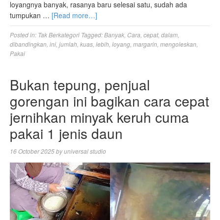
loyangnya banyak, rasanya baru selesai satu, sudah ada
tumpukan …
[Read more…]
Posted in:
Tak Berkategori
Tagged:
Banyak
,
Cara
,
cepat
,
dalam
,
dibandingkan
,
ini
,
jumlah
,
kuas
,
lebih
,
loyang
,
margarin
,
mengoleskan
,
Pakai
Bukan tepung, penjual
gorengan ini bagikan cara cepat
jernihkan minyak keruh cuma
pakai 1 jenis daun
16 October 2025
by
universal studio