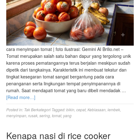
cara menyimpan tomat | foto ilustrasi: Gemini AI Brilio.net –
Tomat merupakan salah satu bahan dapur yang tergolong unik
karena proses pematangannya terus berjalan meskipun sudah
dipetik dari tangkainya. Karakteristik ini membuat tekstur dan
tingkat kesegaran tomat sangat bergantung pada cara
penanganan serta lingkungan tempat penyimpanannya di
rumah. Saat mendapati tomat yang baru dibeli mendadak …
[Read more…]
Posted in:
Tak Berkategori
Tagged:
bikin
,
cepat
,
Kebiasaan
,
lembek
,
menyimpan
,
rusak
,
sering
,
tomat
,
yang
Kenapa nasi di rice cooker