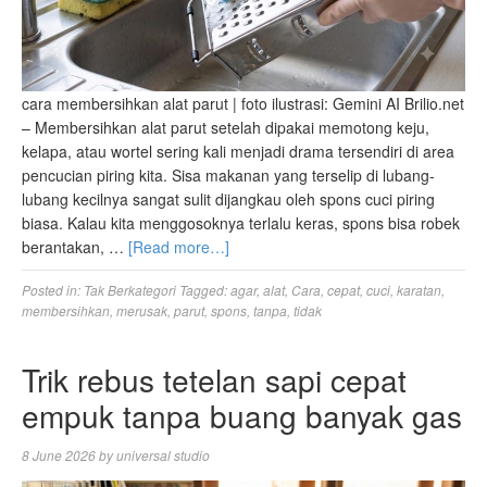
cara membersihkan alat parut | foto ilustrasi: Gemini AI Brilio.net
– Membersihkan alat parut setelah dipakai memotong keju,
kelapa, atau wortel sering kali menjadi drama tersendiri di area
pencucian piring kita. Sisa makanan yang terselip di lubang-
lubang kecilnya sangat sulit dijangkau oleh spons cuci piring
biasa. Kalau kita menggosoknya terlalu keras, spons bisa robek
berantakan, …
[Read more…]
Posted in:
Tak Berkategori
Tagged:
agar
,
alat
,
Cara
,
cepat
,
cuci
,
karatan
,
membersihkan
,
merusak
,
parut
,
spons
,
tanpa
,
tidak
Trik rebus tetelan sapi cepat
empuk tanpa buang banyak gas
8 June 2026
by
universal studio