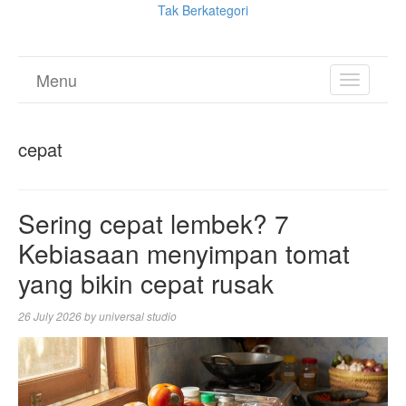
Tak Berkategori
Menu
TOGGL
NAVIGA
cepat
Sering cepat lembek? 7
Kebiasaan menyimpan tomat
yang bikin cepat rusak
26 July 2026
by
universal studio