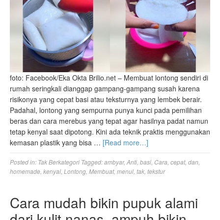
foto: Facebook/Eka Okta Brilio.net – Membuat lontong sendiri di
rumah seringkali dianggap gampang-gampang susah karena
risikonya yang cepat basi atau teksturnya yang lembek berair.
Padahal, lontong yang sempurna punya kunci pada pemilihan
beras dan cara merebus yang tepat agar hasilnya padat namun
tetap kenyal saat dipotong. Kini ada teknik praktis menggunakan
kemasan plastik yang bisa …
[Read more…]
Posted in:
Tak Berkategori
Tagged:
ambyar
,
Anti
,
basi
,
Cara
,
cepat
,
dan
,
homemade
,
kenyal
,
Lontong
,
Membuat
,
menul
,
tak
,
tekstur
Cara mudah bikin pupuk alami
dari kulit nanas, ampuh bikin