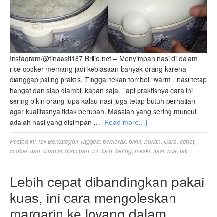
Instagram/@tinaasti187 Brilio.net – Menyimpan nasi di dalam
rice cooker memang jadi kebiasaan banyak orang karena
dianggap paling praktis. Tinggal tekan tombol “warm”, nasi tetap
hangat dan siap diambil kapan saja. Tapi praktisnya cara ini
sering bikin orang lupa kalau nasi juga tetap butuh perhatian
agar kualitasnya tidak berubah. Masalah yang sering muncul
adalah nasi yang disimpan …
[Read more…]
Posted in:
Tak Berkategori
Tagged:
berkerak
,
bikin
,
bukan
,
Cara
,
cepat
,
cooker
,
dan
,
dilapisi
,
disimpan
,
ini
,
kain
,
kering
,
meski
,
nasi
,
rice
,
tak
Lebih cepat dibandingkan pakai
kuas, ini cara mengoleskan
margarin ke loyang dalam