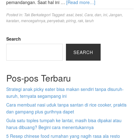
pemandangan. Saat hal ini …
[Read more…]
Posted in:
Tak Berkategori
Tagged:
asal
,
besi
,
Cara
,
dan
,
ini
,
Jangan
,
karatan
,
mencegahnya
,
penyebab
,
piring
,
rak
,
taruh
Search
SEARCH
Pos-pos Terbaru
Strategi anak picky eater bisa makan sendiri tanpa disuruh-
suruh, ternyata segampang ini
Cara membuat nasi uduk tanpa santan di rice cooker, praktis
dan gampang plus gurihnya dapet
Gula satu toples tumpah ke lantai, masih bisa dipakai atau
harus dibuang? Begini cara menentukannya
5 Resep chinese food rumahan yang nagih rasa ala resto