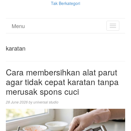
Tak Berkategori
Menu
TOGGL
NAVIGA
karatan
Cara membersihkan alat parut
agar tidak cepat karatan tanpa
merusak spons cuci
28 June 2026
by
universal studio