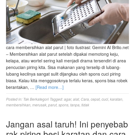
cara membersihkan alat parut | foto ilustrasi: Gemini AI Brilio.net
– Membersihkan alat parut setelah dipakai memotong keju,
kelapa, atau wortel sering kali menjadi drama tersendiri di area
pencucian piring kita. Sisa makanan yang terselip di lubang-
lubang kecilnya sangat sulit dijangkau oleh spons cuci piring
biasa. Kalau kita menggosoknya terlalu keras, spons bisa robek
berantakan, …
[Read more…]
Posted in:
Tak Berkategori
Tagged:
agar
,
alat
,
Cara
,
cepat
,
cuci
,
karatan
,
membersihkan
,
merusak
,
parut
,
spons
,
tanpa
,
tidak
Jangan asal taruh! Ini penyebab
rak piring besi karatan dan cara