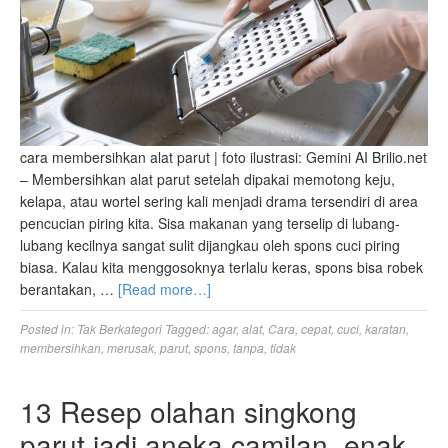
cara membersihkan alat parut | foto ilustrasi: Gemini AI Brilio.net
– Membersihkan alat parut setelah dipakai memotong keju,
kelapa, atau wortel sering kali menjadi drama tersendiri di area
pencucian piring kita. Sisa makanan yang terselip di lubang-
lubang kecilnya sangat sulit dijangkau oleh spons cuci piring
biasa. Kalau kita menggosoknya terlalu keras, spons bisa robek
berantakan, …
[Read more…]
Posted in:
Tak Berkategori
Tagged:
agar
,
alat
,
Cara
,
cepat
,
cuci
,
karatan
,
membersihkan
,
merusak
,
parut
,
spons
,
tanpa
,
tidak
13 Resep olahan singkong
parut jadi aneka camilan, enak