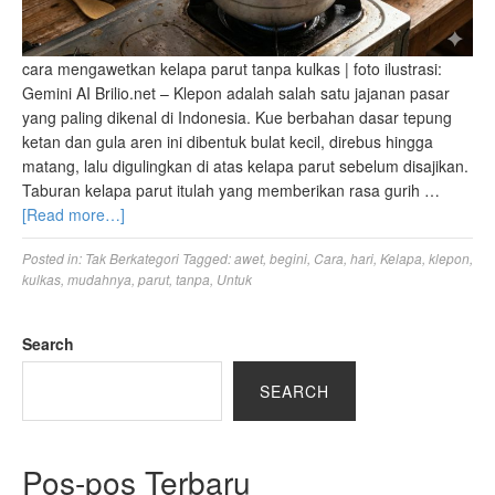
cara mengawetkan kelapa parut tanpa kulkas | foto ilustrasi:
Gemini AI Brilio.net – Klepon adalah salah satu jajanan pasar
yang paling dikenal di Indonesia. Kue berbahan dasar tepung
ketan dan gula aren ini dibentuk bulat kecil, direbus hingga
matang, lalu digulingkan di atas kelapa parut sebelum disajikan.
Taburan kelapa parut itulah yang memberikan rasa gurih …
[Read more…]
Posted in:
Tak Berkategori
Tagged:
awet
,
begini
,
Cara
,
hari
,
Kelapa
,
klepon
,
kulkas
,
mudahnya
,
parut
,
tanpa
,
Untuk
Search
SEARCH
Pos-pos Terbaru