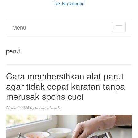
Tak Berkategori
Menu
TOGGL
NAVIGA
parut
Cara membersihkan alat parut
agar tidak cepat karatan tanpa
merusak spons cuci
28 June 2026
by
universal studio