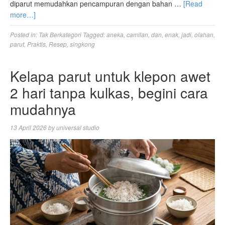
diparut memudahkan pencampuran dengan bahan …
[Read
more…]
Posted in:
Tak Berkategori
Tagged:
aneka
,
camilan
,
dan
,
enak
,
jadi
,
olahan
,
parut
,
Praktis
,
Resep
,
singkong
Kelapa parut untuk klepon awet
2 hari tanpa kulkas, begini cara
mudahnya
13 April 2026
by
universal studio