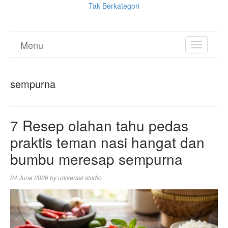
Tak Berkategori
Menu
TOGGL
NAVIGA
sempurna
7 Resep olahan tahu pedas
praktis teman nasi hangat dan
bumbu meresap sempurna
24 June 2026
by
universal studio