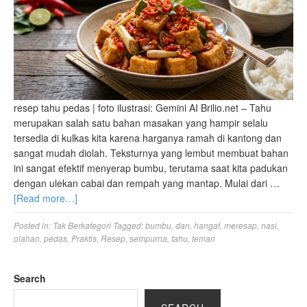
resep tahu pedas | foto ilustrasi: Gemini AI Brilio.net – Tahu
merupakan salah satu bahan masakan yang hampir selalu
tersedia di kulkas kita karena harganya ramah di kantong dan
sangat mudah diolah. Teksturnya yang lembut membuat bahan
ini sangat efektif menyerap bumbu, terutama saat kita padukan
dengan ulekan cabai dan rempah yang mantap. Mulai dari …
[Read more…]
Posted in:
Tak Berkategori
Tagged:
bumbu
,
dan
,
hangat
,
meresap
,
nasi
,
olahan
,
pedas
,
Praktis
,
Resep
,
sempurna
,
tahu
,
teman
Search