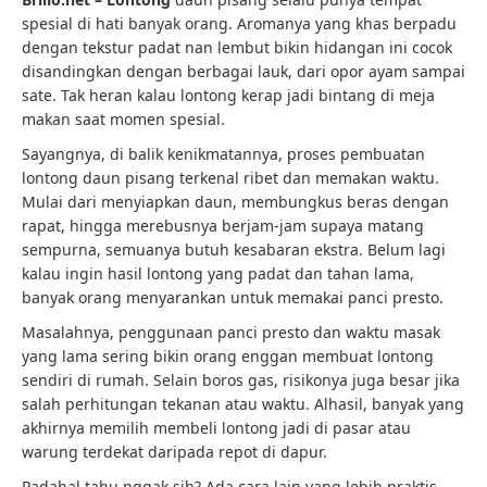
spesial di hati banyak orang. Aromanya yang khas berpadu
dengan tekstur padat nan lembut bikin hidangan ini cocok
disandingkan dengan berbagai lauk, dari opor ayam sampai
sate. Tak heran kalau lontong kerap jadi bintang di meja
makan saat momen spesial.
Sayangnya, di balik kenikmatannya, proses pembuatan
lontong daun pisang terkenal ribet dan memakan waktu.
Mulai dari menyiapkan daun, membungkus beras dengan
rapat, hingga merebusnya berjam-jam supaya matang
sempurna, semuanya butuh kesabaran ekstra. Belum lagi
kalau ingin hasil lontong yang padat dan tahan lama,
banyak orang menyarankan untuk memakai panci presto.
Masalahnya, penggunaan panci presto dan waktu masak
yang lama sering bikin orang enggan membuat lontong
sendiri di rumah. Selain boros gas, risikonya juga besar jika
salah perhitungan tekanan atau waktu. Alhasil, banyak yang
akhirnya memilih membeli lontong jadi di pasar atau
warung terdekat daripada repot di dapur.
Padahal tahu nggak sih? Ada cara lain yang lebih praktis