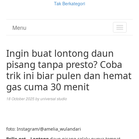
Tak Berkategori
Menu
TOGGL
NAVIGA
Ingin buat lontong daun
pisang tanpa presto? Coba
trik ini biar pulen dan hemat
gas cuma 30 menit
18 October 2025
by
universal studio
foto: Instagram/@amelia_wulandari
Brilio.net – Lontong
daun pisang selalu punya tempat