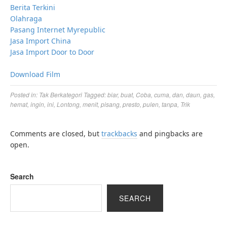
Berita Terkini
Olahraga
Pasang Internet Myrepublic
Jasa Import China
Jasa Import Door to Door
Download Film
Posted in:
Tak Berkategori
Tagged:
biar
,
buat
,
Coba
,
cuma
,
dan
,
daun
,
gas
,
hemat
,
ingin
,
ini
,
Lontong
,
menit
,
pisang
,
presto
,
pulen
,
tanpa
,
Trik
Comments are closed, but
trackbacks
and pingbacks are
open.
Search
SEARCH