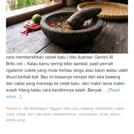
cara membersihkan cobek batu | foto ilustrasi: Gemini AI
Brilio.net – Kalau kamu sering bikin sambal, pasti pernah
ngalamin cobek yang mulai berbau langu atau bacin walau udah
dicuci berkali-kali. Bau ini biasanya nempel dari sisa bawang
dan cabai yang meresap ke celah batu, dan makin lama makin
susah hilang kalau cara bersihinnya salah. Banyak …
[Read
more…]
Posted in:
Tak Berkategori
Tagged:
batu
,
bau
,
bawang
,
berlebihan
,
cabai
,
Cara
,
cobek
,
dan
,
memakai
,
membersihkan
,
menyimpan
,
mulai
,
sabun
,
tanpa
,
yang