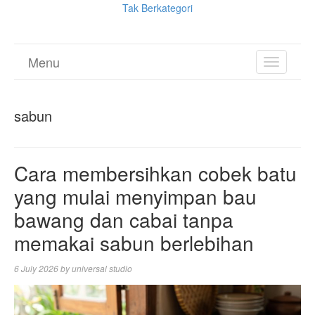
Tak Berkategori
Menu
TOGGL
NAVIGA
sabun
Cara membersihkan cobek batu
yang mulai menyimpan bau
bawang dan cabai tanpa
memakai sabun berlebihan
6 July 2026
by
universal studio