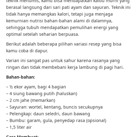
teknik menumis, kamu bisa mendapatkan kaldu murni yang
berasal langsung dari sari pati ayam dan sayuran. Teknik ini
tidak hanya memangkas kalori, tetapi juga menjaga
kemurnian nutrisi bahan-bahan alami di dalamnya,
sehingga tubuh mendapatkan pemulihan energi yang
optimal setelah seharian berpuasa.
Berikut adalah beberapa pilihan variasi resep yang bisa
kamu coba di dapur.
Varian ini sangat pas untuk sahur karena rasanya yang
ringan dan tidak membebani kerja lambung di pagi hari.
Bahan-bahan:
– ½ ekor ayam, bagi 4 bagian
– 4 siung bawang putih (haluskan)
– 2 cm jahe (memarkan)
– Sayuran: wortel, kentang, buncis secukupnya
– Pelengkap: daun seledri, daun bawang
– Bumbu: garam, gula, penyedap rasa (opsional)
– 1,5 liter air
Cara Membuat: