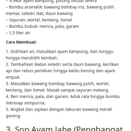
– ½ ekor ayam kampung, potong sesuai selera
– Bumbu aromatik: bawang bombay iris, bawang putih
memar, seledri ikat, daun bawang
– Sayuran: wortel, kentang, tomat
– Bumbu bubuk: merica, pala, garam
– 1,5 liter air
Cara Membuat:
1. Didihkan air, masukkan ayam kampung, dan tunggu
hingga mendidih kembali.
2. Tambahkan ikatan seledri serta daun bawang, kecilkan
api dan rebus perlahan hingga kaldu bening dan ayam
empuk.
3. Masukkan bawang bombay, bawang putih, wortel,
kentang, dan tomat. Masak sampai sayuran matang.
4. Beri merica, pala, dan garam. Aduk rata hingga bumbu
meresap sempurna.
5. Angkat dan sajikan dengan taburan bawang merah
goreng.
3. Sop Ayam Jahe (Penghangat