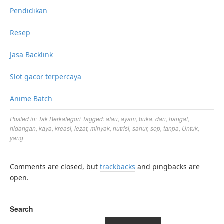
Pendidikan
Resep
Jasa Backlink
Slot gacor terpercaya
Anime Batch
Posted in:
Tak Berkategori
Tagged:
atau
,
ayam
,
buka
,
dan
,
hangat
,
hidangan
,
kaya
,
kreasi
,
lezat
,
minyak
,
nutrisi
,
sahur
,
sop
,
tanpa
,
Untuk
,
yang
Comments are closed, but
trackbacks
and pingbacks are
open.
Search