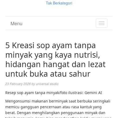
Tak Berkategori
Menu
TOGGL
NAVIGA
5 Kreasi sop ayam tanpa
minyak yang kaya nutrisi,
hidangan hangat dan lezat
untuk buka atau sahur
23 February 2026
by
universal studio
Resep sop ayam tanpa minyak/foto ilustrasi: Gemini AI
Mengonsumsi makanan berminyak saat berbuka seringkali
memicu gangguan pencernaan atau rasa kantuk yang
berat. Dengan menghilangkan penggunaan minyak dan