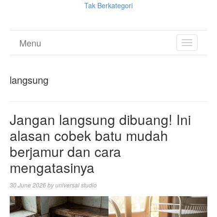
Tak Berkategori
Menu
TOGGL
NAVIGA
langsung
Jangan langsung dibuang! Ini
alasan cobek batu mudah
berjamur dan cara
mengatasinya
30 June 2026
by
universal studio