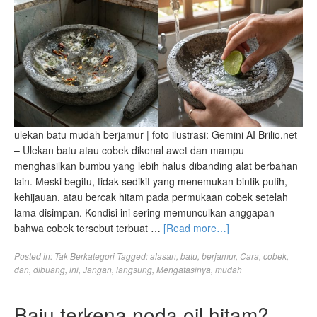
ulekan batu mudah berjamur | foto ilustrasi: Gemini AI Brilio.net
– Ulekan batu atau cobek dikenal awet dan mampu
menghasilkan bumbu yang lebih halus dibanding alat berbahan
lain. Meski begitu, tidak sedikit yang menemukan bintik putih,
kehijauan, atau bercak hitam pada permukaan cobek setelah
lama disimpan. Kondisi ini sering memunculkan anggapan
bahwa cobek tersebut terbuat …
[Read more…]
Posted in:
Tak Berkategori
Tagged:
alasan
,
batu
,
berjamur
,
Cara
,
cobek
,
dan
,
dibuang
,
ini
,
Jangan
,
langsung
,
Mengatasinya
,
mudah
Baju terkena noda oil hitam?