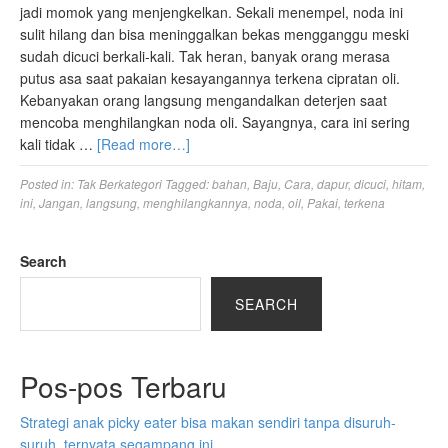
jadi momok yang menjengkelkan. Sekali menempel, noda ini
sulit hilang dan bisa meninggalkan bekas mengganggu meski
sudah dicuci berkali-kali. Tak heran, banyak orang merasa
putus asa saat pakaian kesayangannya terkena cipratan oli.
Kebanyakan orang langsung mengandalkan deterjen saat
mencoba menghilangkan noda oli. Sayangnya, cara ini sering
kali tidak …
[Read more…]
Posted in:
Tak Berkategori
Tagged:
bahan
,
Baju
,
Cara
,
dapur
,
dicuci
,
hitam
,
ini
,
Jangan
,
langsung
,
menghilangkannya
,
noda
,
oil
,
Pakai
,
terkena
Search
SEARCH
Pos-pos Terbaru
Strategi anak picky eater bisa makan sendiri tanpa disuruh-
suruh, ternyata segampang ini