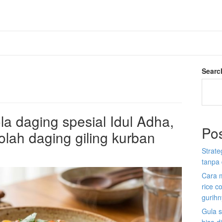
Searc
a daging spesial Idul Adha,
Po
olah daging giling kurban
Strate
tanpa 
Cara 
rice c
gurih
Gula s