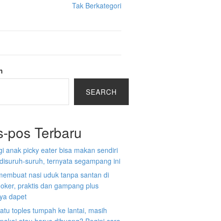
Tak Berkategori
h
SEARCH
s-pos Terbaru
gi anak picky eater bisa makan sendiri
disuruh-suruh, ternyata segampang ini
membuat nasi uduk tanpa santan di
ooker, praktis dan gampang plus
nya dapet
atu toples tumpah ke lantai, masih