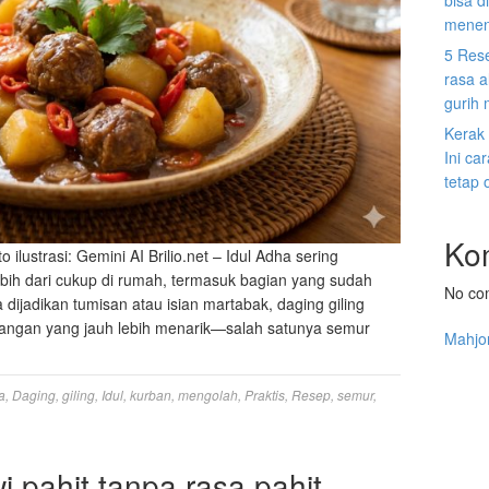
bisa d
menen
5 Res
rasa a
gurih
Kerak
Ini c
tetap 
Ko
 ilustrasi: Gemini AI Brilio.net – Idul Adha sering
ebih dari cukup di rumah, termasuk bagian yang sudah
No co
 dijadikan tumisan atau isian martabak, daging giling
idangan yang jauh lebih menarik—salah satunya semur
Mahjo
a
,
Daging
,
giling
,
Idul
,
kurban
,
mengolah
,
Praktis
,
Resep
,
semur
,
 pahit tanpa rasa pahit