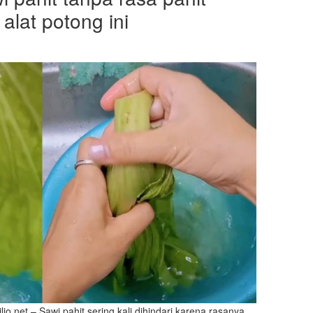
 alat potong ini
io.net – Sawi pahit sering kali dihindari karena rasanya