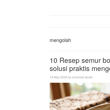
mengolah
10 Resep semur bol
solusi praktis meng
19 May 2026
by
universal studio