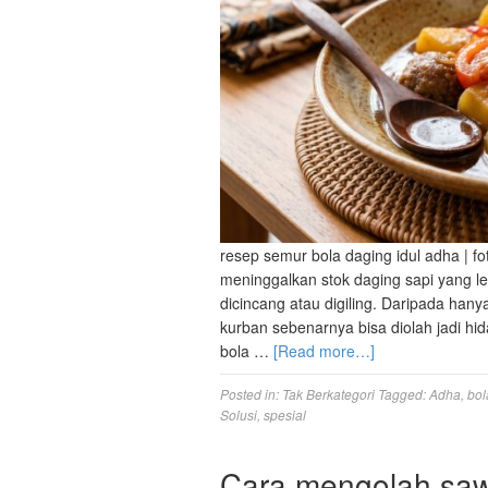
resep semur bola daging idul adha | foto
meninggalkan stok daging sapi yang l
dicincang atau digiling. Daripada hanya
kurban sebenarnya bisa diolah jadi h
bola …
[Read more…]
Posted in:
Tak Berkategori
Tagged:
Adha
,
bol
Solusi
,
spesial
Cara mengolah sawi