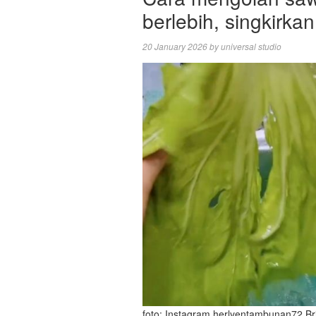
berlebih, singkirkan
20 January 2026
by
universal studio
foto: Instagram herlyentambunan72 Bril