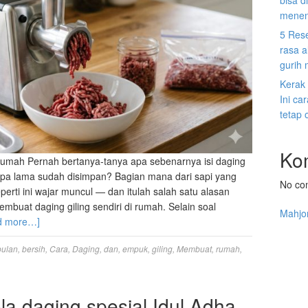
bisa d
menen
5 Res
rasa a
gurih
Kerak
Ini c
tetap 
Ko
 rumah Pernah bertanya-tanya apa sebenarnya isi daging
rapa lama sudah disimpan? Bagian mana dari sapi yang
No co
rti ini wajar muncul — dan itulah salah satu alasan
mbuat daging giling sendiri di rumah. Selain soal
Mahjo
d more…]
bulan
,
bersih
,
Cara
,
Daging
,
dan
,
empuk
,
giling
,
Membuat
,
rumah
,
a daging spesial Idul Adha,