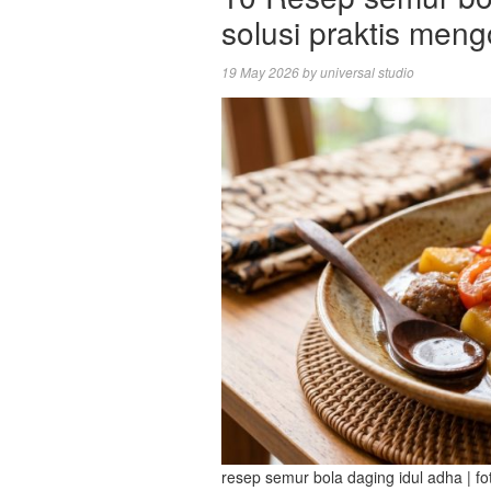
solusi praktis meng
19 May 2026
by
universal studio
resep semur bola daging idul adha | foto