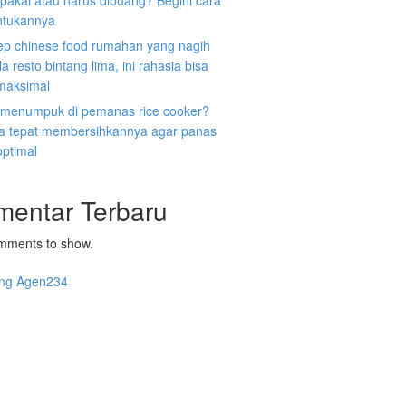
ipakai atau harus dibuang? Begini cara
tukannya
ep chinese food rumahan yang nagih
la resto bintang lima, ini rahasia bisa
 maksimal
 menumpuk di pemanas rice cooker?
ara tepat membersihkannya agar panas
optimal
mentar Terbaru
mments to show.
ng Agen234