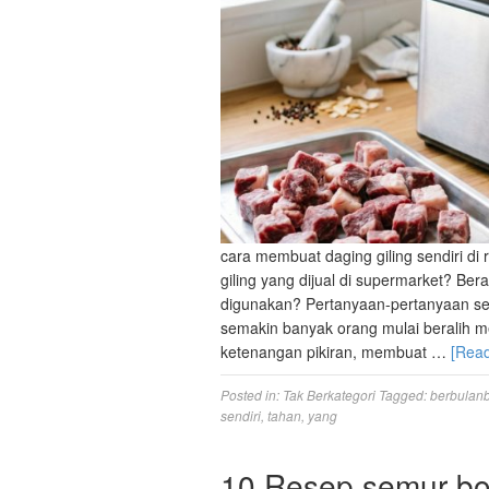
cara membuat daging giling sendiri di
giling yang dijual di supermarket? Be
digunakan? Pertanyaan-pertanyaan sepe
semakin banyak orang mulai beralih me
ketenangan pikiran, membuat …
[Rea
Posted in:
Tak Berkategori
Tagged:
berbulan
sendiri
,
tahan
,
yang
10 Resep semur bol