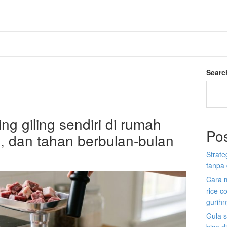
Searc
g giling sendiri di rumah
Po
, dan tahan berbulan-bulan
Strate
tanpa 
Cara 
rice c
gurih
Gula s