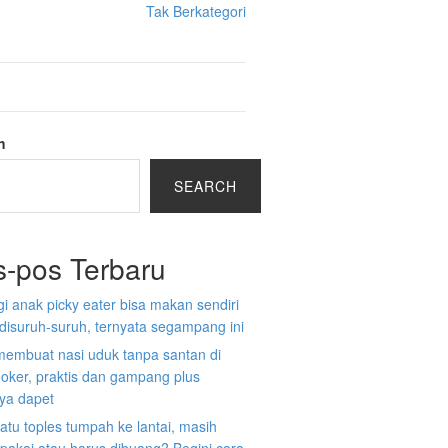
Tak Berkategori
h
SEARCH
s-pos Terbaru
gi anak picky eater bisa makan sendiri
disuruh-suruh, ternyata segampang ini
membuat nasi uduk tanpa santan di
ooker, praktis dan gampang plus
nya dapet
atu toples tumpah ke lantai, masih