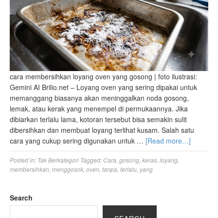
cara membersihkan loyang oven yang gosong | foto ilustrasi:
Gemini AI Brilio.net – Loyang oven yang sering dipakai untuk
memanggang biasanya akan meninggalkan noda gosong,
lemak, atau kerak yang menempel di permukaannya. Jika
dibiarkan terlalu lama, kotoran tersebut bisa semakin sulit
dibersihkan dan membuat loyang terlihat kusam. Salah satu
cara yang cukup sering digunakan untuk …
[Read more…]
Posted in:
Tak Berkategori
Tagged:
Cara
,
gosong
,
keras
,
loyang
,
membersihkan
,
menggosok
,
oven
,
tanpa
,
terlalu
,
yang
Search