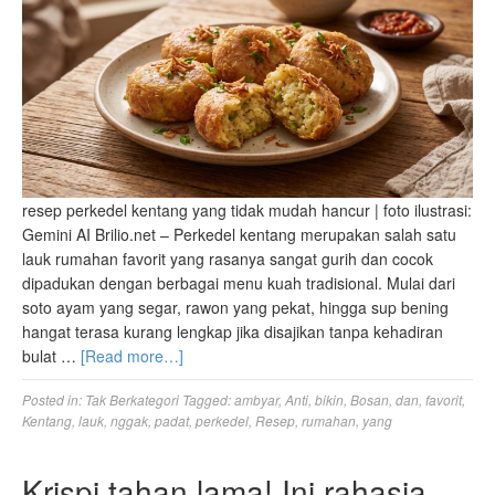
resep perkedel kentang yang tidak mudah hancur | foto ilustrasi:
Gemini AI Brilio.net – Perkedel kentang merupakan salah satu
lauk rumahan favorit yang rasanya sangat gurih dan cocok
dipadukan dengan berbagai menu kuah tradisional. Mulai dari
soto ayam yang segar, rawon yang pekat, hingga sup bening
hangat terasa kurang lengkap jika disajikan tanpa kehadiran
bulat …
[Read more…]
Posted in:
Tak Berkategori
Tagged:
ambyar
,
Anti
,
bikin
,
Bosan
,
dan
,
favorit
,
Kentang
,
lauk
,
nggak
,
padat
,
perkedel
,
Resep
,
rumahan
,
yang
Krispi tahan lama! Ini rahasia