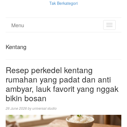
Tak Berkategori
Menu
TOGGL
NAVIGA
Kentang
Resep perkedel kentang
rumahan yang padat dan anti
ambyar, lauk favorit yang nggak
bikin bosan
26 June 2026
by
universal studio