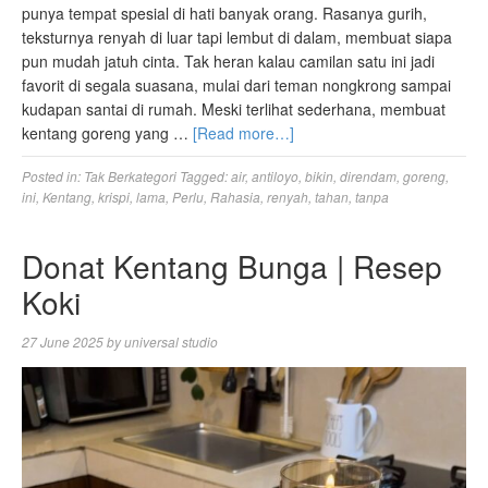
punya tempat spesial di hati banyak orang. Rasanya gurih,
teksturnya renyah di luar tapi lembut di dalam, membuat siapa
pun mudah jatuh cinta. Tak heran kalau camilan satu ini jadi
favorit di segala suasana, mulai dari teman nongkrong sampai
kudapan santai di rumah. Meski terlihat sederhana, membuat
kentang goreng yang …
[Read more…]
Posted in:
Tak Berkategori
Tagged:
air
,
antiloyo
,
bikin
,
direndam
,
goreng
,
ini
,
Kentang
,
krispi
,
lama
,
Perlu
,
Rahasia
,
renyah
,
tahan
,
tanpa
Donat Kentang Bunga | Resep
Koki
27 June 2025
by
universal studio