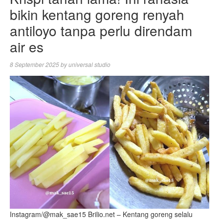
bikin kentang goreng renyah
antiloyo tanpa perlu direndam
air es
8 September 2025
by
universal studio
Instagram/@mak_sae15 Brilio.net – Kentang goreng selalu